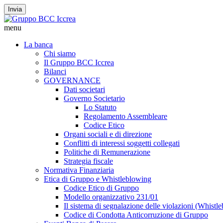
Invia
menu
La banca
Chi siamo
Il Gruppo BCC Iccrea
Bilanci
GOVERNANCE
Dati societari
Governo Societario
Lo Statuto
Regolamento Assembleare
Codice Etico
Organi sociali e di direzione
Conflitti di interessi soggetti collegati
Politiche di Remunerazione
Strategia fiscale
Normativa Finanziaria
Etica di Gruppo e Whistleblowing
Codice Etico di Gruppo
Modello organizzativo 231/01
Il sistema di segnalazione delle violazioni (Whistl
Codice di Condotta Anticorruzione di Gruppo