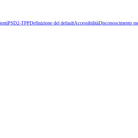
enti
PSD2-TPP
Definizione del default
Accessibilità
Disconoscimento m