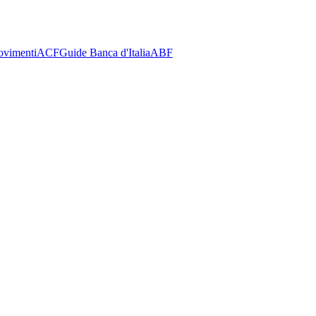
ovimenti
ACF
Guide Banca d'Italia
ABF