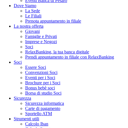
Eventi Banca di Pesaro
Dove Siamo
La Sede
Le Filiali
Prenota appuntamento in filiale
La nostra offerta
Giovani
Famiglie e Privati
Imprese e Negozi
Soci
RelaxBanking, la tua banca digitale
Prendi appuntamento in filiale con RelaxBanking
Soci
Essere Soci
Convenzioni Soci
Eventi per i Soci
Brochure per i Soci
Bonus bebè soci
Borsa di studio Soci
Sicurezza
Sicurezza informatica
Carte di pagamento
Sportello ATM
Strumenti utili
Calcolo Iban