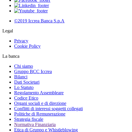
©2019 Iccrea Banca S.p.A
Legal
Privacy
Cookie Policy
La banca
Chi siamo
Gruppo BCC Iccrea
Bilanci
Dati Societari
Lo Statuto
Regolamento Assembleare
Codice Etico
Organi sociali e di direzione
Conflitti di interessi soggetti collegati
Politiche di Remunerazione
Strategia fiscale
Normativa Finanziaria
Etica di Gruppo e Whistleblowing