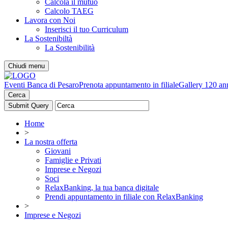
Calcola il mutuo
Calcolo TAEG
Lavora con Noi
Inserisci il tuo Curriculum
La Sostenibiltà
La Sostenibilità
Chiudi menu
Eventi Banca di Pesaro
Prenota appuntamento in filiale
Gallery 120 an
Cerca
Home
>
La nostra offerta
Giovani
Famiglie e Privati
Imprese e Negozi
Soci
RelaxBanking, la tua banca digitale
Prendi appuntamento in filiale con RelaxBanking
>
Imprese e Negozi