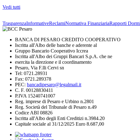
Vedi tutti
Trasparenza
Informative
Reclami
Normativa Finanziaria
Rapporti Dormi
BANCA DI PESARO CREDITO COOPERATIVO
Iscritta all'Albo delle banche e aderente al
Gruppo Bancario Cooperativo Iccrea
Iscritta all'Albo dei Gruppi Bancari S.p.A. che ne
esercita la direzione e il coordinamento
Pesaro, Via F.lli Cervi sn
Tel: 0721.28931
Fax: 0721.289378
PEC:
bancadipesaro@legalmail.it
C. F. 00128830411
P.IVA 15240741007
Reg. imprese di Pesaro e Urbino n.2801
Reg. Società del Tribunale di Pesaro n.49
Codice ABI 08826
Iscritta all'Albo degli Enti Creditizi n.3984.20
Capitale sociale al 31/12/2025 Euro 8.687,00