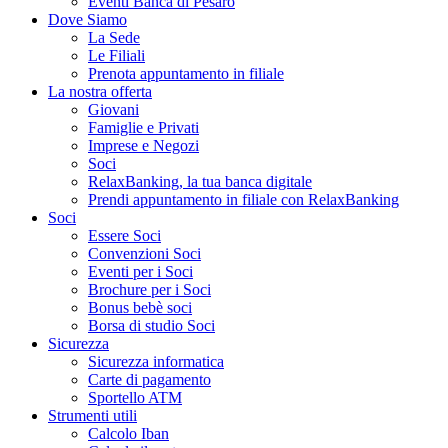
Eventi Banca di Pesaro
Dove Siamo
La Sede
Le Filiali
Prenota appuntamento in filiale
La nostra offerta
Giovani
Famiglie e Privati
Imprese e Negozi
Soci
RelaxBanking, la tua banca digitale
Prendi appuntamento in filiale con RelaxBanking
Soci
Essere Soci
Convenzioni Soci
Eventi per i Soci
Brochure per i Soci
Bonus bebè soci
Borsa di studio Soci
Sicurezza
Sicurezza informatica
Carte di pagamento
Sportello ATM
Strumenti utili
Calcolo Iban