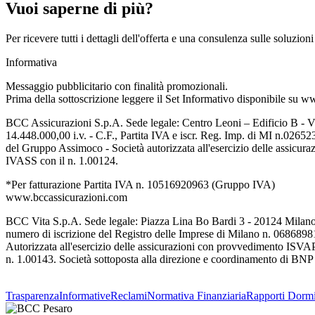
Vuoi saperne di più?
Per ricevere tutti i dettagli dell'offerta e una consulenza sulle soluzio
Informativa
Messaggio pubblicitario con finalità promozionali.
Prima della sottoscrizione leggere il Set Informativo disponibile su 
BCC Assicurazioni S.p.A. Sede legale: Centro Leoni – Edificio B - Vi
14.448.000,00 i.v. - C.F., Partita IVA e iscr. Reg. Imp. di MI n.02
del Gruppo Assimoco - Società autorizzata all'esercizio delle assicur
IVASS con il n. 1.00124.
*Per fatturazione Partita IVA n. 10516920963 (Gruppo IVA)
www.bccassicurazioni.com
BCC Vita S.p.A. Sede legale: Piazza Lina Bo Bardi 3 - 20124 Milano - I
numero di iscrizione del Registro delle Imprese di Milano n. 068689
Autorizzata all'esercizio delle assicurazioni con provvedimento ISVAP 
n. 1.00143. Società sottoposta alla direzione e coordinamento di BNP
Trasparenza
Informative
Reclami
Normativa Finanziaria
Rapporti Dormi