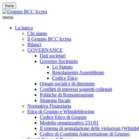
Invia
menu
La banca
Chi siamo
Il Gruppo BCC Iccrea
Bilanci
GOVERNANCE
Dati societari
Governo Societario
Lo Statuto
Regolamento Assembleare
Codice Etico
Organi sociali e di direzione
Conflitti di interessi soggetti collegati
Politiche di Remunerazione
Strategia fiscale
Normativa Finanziaria
Etica di Gruppo e Whistleblowing
Codice Etico di Gruppo
Modello organizzativo 231/01
Il sistema di segnalazione delle violazioni (Whistl
Codice di Condotta Anticorruzione di Gruppo