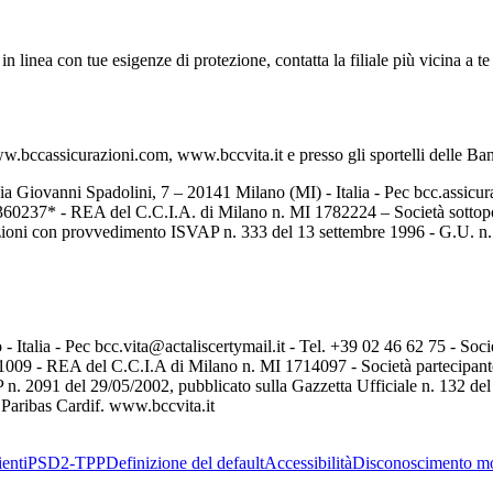
ni in linea con tue esigenze di protezione, contatta la filiale più vicina a
www.bccassicurazioni.com, www.bccvita.it e presso gli sportelli delle B
a Giovanni Spadolini, 7 – 20141 Milano (MI) - Italia - Pec bcc.assicur
652360237* - REA del C.C.I.A. di Milano n. MI 1782224 – Società sotto
azioni con provvedimento ISVAP n. 333 del 13 settembre 1996 - G.U. n. 2
talia - Pec bcc.vita@actaliscertymail.it - Tel. +39 02 46 62 75 - Socie
81009 - REA del C.C.I.A di Milano n. MI 1714097 - Società partecipan
n. 2091 del 29/05/2002, pubblicato sulla Gazzetta Ufficiale n. 132 del 
 Paribas Cardif. www.bccvita.it
enti
PSD2-TPP
Definizione del default
Accessibilità
Disconoscimento m