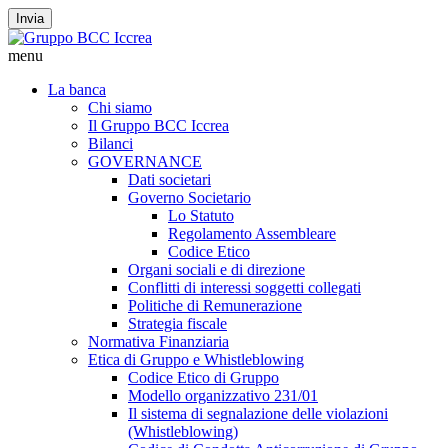
Invia
menu
La banca
Chi siamo
Il Gruppo BCC Iccrea
Bilanci
GOVERNANCE
Dati societari
Governo Societario
Lo Statuto
Regolamento Assembleare
Codice Etico
Organi sociali e di direzione
Conflitti di interessi soggetti collegati
Politiche di Remunerazione
Strategia fiscale
Normativa Finanziaria
Etica di Gruppo e Whistleblowing
Codice Etico di Gruppo
Modello organizzativo 231/01
Il sistema di segnalazione delle violazioni
(Whistleblowing)