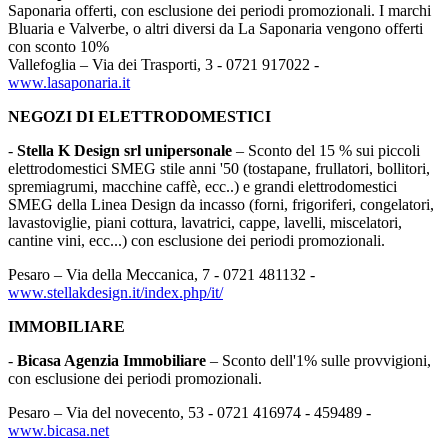
Saponaria offerti, con esclusione dei periodi promozionali. I marchi
Bluaria e Valverbe, o altri diversi da La Saponaria vengono offerti
con sconto 10%
Vallefoglia – Via dei Trasporti, 3 - 0721 917022 -
www.lasaponaria.it
NEGOZI DI ELETTRODOMESTICI
-
Stella K Design srl unipersonale
– Sconto del 15 % sui piccoli
elettrodomestici SMEG stile anni '50 (tostapane, frullatori, bollitori,
spremiagrumi, macchine caffè, ecc..) e grandi elettrodomestici
SMEG della Linea Design da incasso (forni, frigoriferi, congelatori,
lavastoviglie, piani cottura, lavatrici, cappe, lavelli, miscelatori,
cantine vini, ecc...) con esclusione dei periodi promozionali.
Pesaro – Via della Meccanica, 7 - 0721 481132 -
www.stellakdesign.it/index.php/it/
IMMOBILIARE
-
Bicasa Agenzia Immobiliare
– Sconto dell'1% sulle provvigioni,
con esclusione dei periodi promozionali.
Pesaro – Via del novecento, 53 - 0721 416974 - 459489 -
www.bicasa.net