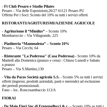
-
Ft Club Pesaro e Studio Pilates
Pesaro – Via delle Esposizioni,26/27 61121 Pesaro PU
Offerta Per i Soci: Sconto del 10% su tutti i servizi offerti
RISTORANTI/AGRITURISMI/AZIENDE AGRICOLE
-
Agriturismo il “Mimilus”
– Sconto 10%
Mombaroccio – Via Villagrande, 225
-
Piadineria “Mammalena” – Sconto 10%
Pesaro – Via Cecchi, 64
-
Ristorante "La Poderosa" (Casa Poderosa)
- Sconto 10% da
Martedì alla Domenica (pranzo e cena) - Chiuso Lunedì e Sabato
a pranzo
Pesaro – Via S.Martino,130
-
Vita da Pacos Società agricola S.S.
- Sconto 5% su tutti i servizi
offerti (ingressi, prodotti aziendali, pasti e merende) ad esclusione
dei periodi promozionali.
Fano – loc. Roncosambaccio 113/A
FIORAI
-
De Maio Fiori Snc di Frenquellucci & c.
– Sconto 10% su tutti i