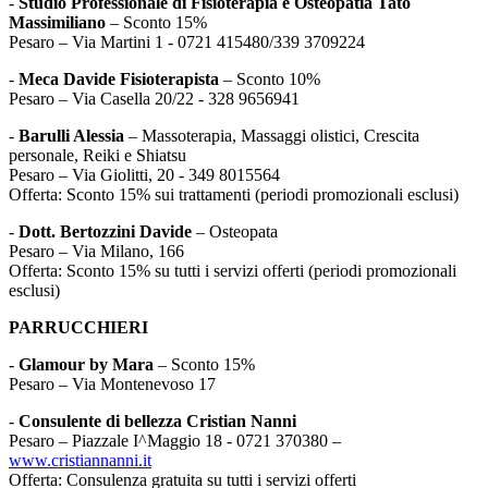
-
Studio Professionale di Fisioterapia e Osteopatia Tatò
Massimiliano
– Sconto 15%
Pesaro – Via Martini 1 - 0721 415480/339 3709224
-
Meca Davide Fisioterapista
– Sconto 10%
Pesaro – Via Casella 20/22 - 328 9656941
-
Barulli Alessia
– Massoterapia, Massaggi olistici, Crescita
personale, Reiki e Shiatsu
Pesaro – Via Giolitti, 20 - 349 8015564
Offerta: Sconto 15% sui trattamenti (periodi promozionali esclusi)
-
Dott. Bertozzini Davide
– Osteopata
Pesaro – Via Milano, 166
Offerta: Sconto 15% su tutti i servizi offerti (periodi promozionali
esclusi)
PARRUCCHIERI
-
Glamour by Mara
– Sconto 15%
Pesaro – Via Montenevoso 17
-
Consulente di bellezza Cristian Nanni
Pesaro – Piazzale I^Maggio 18 - 0721 370380 –
www.cristiannanni.it
Offerta: Consulenza gratuita su tutti i servizi offerti