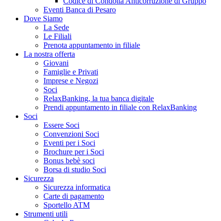
Codice di Condotta Anticorruzione di Gruppo
Eventi Banca di Pesaro
Dove Siamo
La Sede
Le Filiali
Prenota appuntamento in filiale
La nostra offerta
Giovani
Famiglie e Privati
Imprese e Negozi
Soci
RelaxBanking, la tua banca digitale
Prendi appuntamento in filiale con RelaxBanking
Soci
Essere Soci
Convenzioni Soci
Eventi per i Soci
Brochure per i Soci
Bonus bebè soci
Borsa di studio Soci
Sicurezza
Sicurezza informatica
Carte di pagamento
Sportello ATM
Strumenti utili