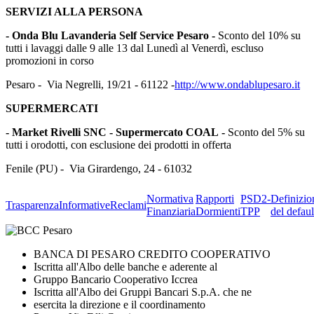
SERVIZI ALLA PERSONA
- Onda Blu Lavanderia Self Service Pesaro -
Sconto del 10% su
tutti i lavaggi dalle 9 alle 13 dal Lunedì al Venerdì, escluso
promozioni in corso
Pesaro - Via Negrelli, 19/21 - 61122 -
http://www.ondablupesaro.it
SUPERMERCATI
- Market Rivelli SNC - Supermercato COAL -
Sconto del 5% su
tutti i orodotti, con esclusione dei prodotti in offerta
Fenile (PU) - Via Girardengo, 24 - 61032
Normativa
Rapporti
PSD2-
Definizio
Trasparenza
Informative
Reclami
Finanziaria
Dormienti
TPP
del defaul
BANCA DI PESARO CREDITO COOPERATIVO
Iscritta all'Albo delle banche e aderente al
Gruppo Bancario Cooperativo Iccrea
Iscritta all'Albo dei Gruppi Bancari S.p.A. che ne
esercita la direzione e il coordinamento