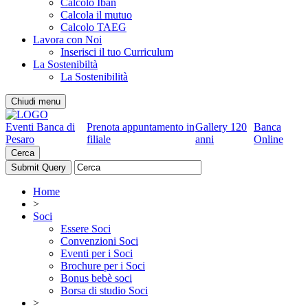
Calcolo Iban
Calcola il mutuo
Calcolo TAEG
Lavora con Noi
Inserisci il tuo Curriculum
La Sostenibiltà
La Sostenibilità
Chiudi menu
Eventi Banca di
Prenota appuntamento in
Gallery 120
Banca
Pesaro
filiale
anni
Online
Cerca
Home
>
Soci
Essere Soci
Convenzioni Soci
Eventi per i Soci
Brochure per i Soci
Bonus bebè soci
Borsa di studio Soci
>