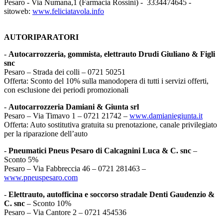
Pesaro - Via Numana,1 (Farmacia Rossini) - 3334474645 -
sitoweb:
www.feliciatavola.info
AUTORIPARATORI
-
Autocarrozzeria, gommista, elettrauto Drudi Giuliano & Figli
snc
Pesaro – Strada dei colli – 0721 50251
Offerta: Sconto del 10% sulla manodopera di tutti i servizi offerti,
con esclusione dei periodi promozionali
-
Autocarrozzeria Damiani & Giunta srl
Pesaro – Via Timavo 1 – 0721 21742 –
www.damianiegiunta.it
Offerta: Auto sostitutiva gratuita su prenotazione, canale privilegiato
per la riparazione dell’auto
-
Pneumatici Pneus Pesaro di Calcagnini Luca & C. snc
–
Sconto 5%
Pesaro – Via Fabbreccia 46 – 0721 281463 –
www.pneuspesaro.com
-
Elettrauto, autofficina e soccorso stradale Denti Gaudenzio &
C. snc
– Sconto 10%
Pesaro – Via Cantore 2 – 0721 454536