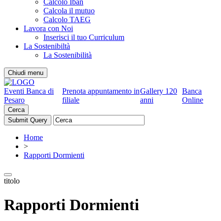
Calcolo Iban
Calcola il mutuo
Calcolo TAEG
Lavora con Noi
Inserisci il tuo Curriculum
La Sostenibiltà
La Sostenibilità
Chiudi menu
Eventi Banca di
Prenota appuntamento in
Gallery 120
Banca
Pesaro
filiale
anni
Online
Cerca
Home
>
Rapporti Dormienti
titolo
Rapporti Dormienti