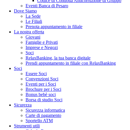
Codice di Condotta Anticorruzione di Gruppo
Eventi Banca di Pesaro
Dove Siamo
La Sede
Le Filiali
Prenota appuntamento in filiale
La nostra offerta
Giovani
Famiglie e Privati
Imprese e Negozi
Soci
RelaxBanking, la tua banca digitale
Prendi appuntamento in filiale con RelaxBanking
Soci
Essere Soci
Convenzioni Soci
Eventi per i Soci
Brochure per i Soci
Bonus bebè soci
Borsa di studio Soci
Sicurezza
Sicurezza informatica
Carte di pagamento
Sportello ATM
Strumenti utili