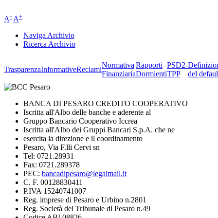
-
+
A
A
Naviga Archivio
Ricerca Archivio
Normativa
Rapporti
PSD2-
Definizio
Trasparenza
Informative
Reclami
Finanziaria
Dormienti
TPP
del defaul
BANCA DI PESARO CREDITO COOPERATIVO
Iscritta all'Albo delle banche e aderente al
Gruppo Bancario Cooperativo Iccrea
Iscritta all'Albo dei Gruppi Bancari S.p.A. che ne
esercita la direzione e il coordinamento
Pesaro, Via F.lli Cervi sn
Tel: 0721.28931
Fax: 0721.289378
PEC:
bancadipesaro@legalmail.it
C. F. 00128830411
P.IVA 15240741007
Reg. imprese di Pesaro e Urbino n.2801
Reg. Società del Tribunale di Pesaro n.49
Codice ABI 08826