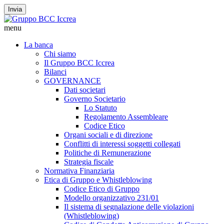
Invia
menu
La banca
Chi siamo
Il Gruppo BCC Iccrea
Bilanci
GOVERNANCE
Dati societari
Governo Societario
Lo Statuto
Regolamento Assembleare
Codice Etico
Organi sociali e di direzione
Conflitti di interessi soggetti collegati
Politiche di Remunerazione
Strategia fiscale
Normativa Finanziaria
Etica di Gruppo e Whistleblowing
Codice Etico di Gruppo
Modello organizzativo 231/01
Il sistema di segnalazione delle violazioni
(Whistleblowing)