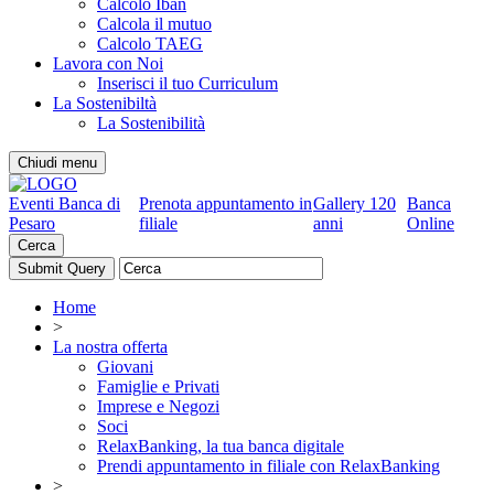
Calcolo Iban
Calcola il mutuo
Calcolo TAEG
Lavora con Noi
Inserisci il tuo Curriculum
La Sostenibiltà
La Sostenibilità
Chiudi menu
Eventi Banca di
Prenota appuntamento in
Gallery 120
Banca
Pesaro
filiale
anni
Online
Cerca
Home
>
La nostra offerta
Giovani
Famiglie e Privati
Imprese e Negozi
Soci
RelaxBanking, la tua banca digitale
Prendi appuntamento in filiale con RelaxBanking
>