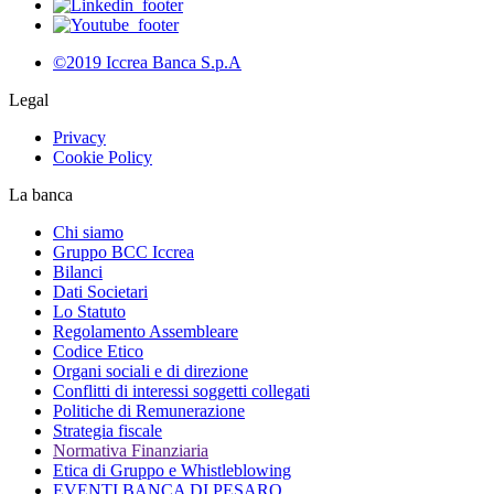
©2019 Iccrea Banca S.p.A
Legal
Privacy
Cookie Policy
La banca
Chi siamo
Gruppo BCC Iccrea
Bilanci
Dati Societari
Lo Statuto
Regolamento Assembleare
Codice Etico
Organi sociali e di direzione
Conflitti di interessi soggetti collegati
Politiche di Remunerazione
Strategia fiscale
Normativa Finanziaria
Etica di Gruppo e Whistleblowing
EVENTI BANCA DI PESARO