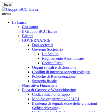
Invia
menu
La banca
Chi siamo
Il Gruppo BCC Iccrea
Bilanci
GOVERNANCE
Dati societari
Governo Societario
Lo Statuto
Regolamento Assembleare
Codice Etico
Organi sociali e di direzione
Conflitti di interessi soggetti collegati
Politiche di Remunerazione
Strategia fiscale
Normativa Finanziaria
Etica di Gruppo e Whistleblowing
Codice Etico di Gruppo
Modello organizzativo 231/01
Il sistema di segnalazione delle violazioni
(Whistleblowing)