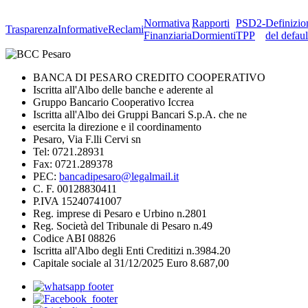
Normativa
Rapporti
PSD2-
Definizio
Trasparenza
Informative
Reclami
Finanziaria
Dormienti
TPP
del defaul
BANCA DI PESARO CREDITO COOPERATIVO
Iscritta all'Albo delle banche e aderente al
Gruppo Bancario Cooperativo Iccrea
Iscritta all'Albo dei Gruppi Bancari S.p.A. che ne
esercita la direzione e il coordinamento
Pesaro, Via F.lli Cervi sn
Tel: 0721.28931
Fax: 0721.289378
PEC:
bancadipesaro@legalmail.it
C. F. 00128830411
P.IVA 15240741007
Reg. imprese di Pesaro e Urbino n.2801
Reg. Società del Tribunale di Pesaro n.49
Codice ABI 08826
Iscritta all'Albo degli Enti Creditizi n.3984.20
Capitale sociale al 31/12/2025 Euro 8.687,00