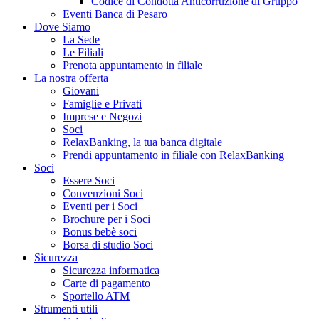
Codice di Condotta Anticorruzione di Gruppo
Eventi Banca di Pesaro
Dove Siamo
La Sede
Le Filiali
Prenota appuntamento in filiale
La nostra offerta
Giovani
Famiglie e Privati
Imprese e Negozi
Soci
RelaxBanking, la tua banca digitale
Prendi appuntamento in filiale con RelaxBanking
Soci
Essere Soci
Convenzioni Soci
Eventi per i Soci
Brochure per i Soci
Bonus bebè soci
Borsa di studio Soci
Sicurezza
Sicurezza informatica
Carte di pagamento
Sportello ATM
Strumenti utili