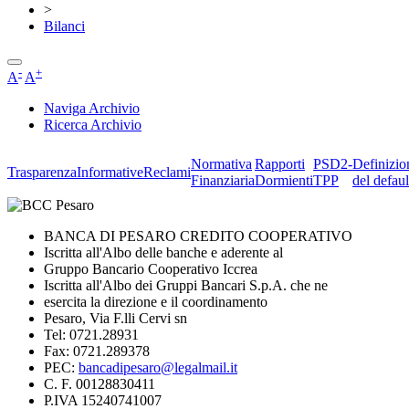
>
Bilanci
-
+
A
A
Naviga Archivio
Ricerca Archivio
Normativa
Rapporti
PSD2-
Definizio
Trasparenza
Informative
Reclami
Finanziaria
Dormienti
TPP
del defaul
BANCA DI PESARO CREDITO COOPERATIVO
Iscritta all'Albo delle banche e aderente al
Gruppo Bancario Cooperativo Iccrea
Iscritta all'Albo dei Gruppi Bancari S.p.A. che ne
esercita la direzione e il coordinamento
Pesaro, Via F.lli Cervi sn
Tel: 0721.28931
Fax: 0721.289378
PEC:
bancadipesaro@legalmail.it
C. F. 00128830411
P.IVA 15240741007