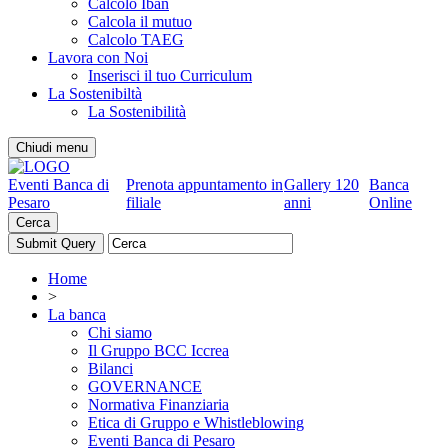
Calcolo Iban
Calcola il mutuo
Calcolo TAEG
Lavora con Noi
Inserisci il tuo Curriculum
La Sostenibiltà
La Sostenibilità
Chiudi menu
Eventi Banca di
Prenota appuntamento in
Gallery 120
Banca
Pesaro
filiale
anni
Online
Cerca
Home
>
La banca
Chi siamo
Il Gruppo BCC Iccrea
Bilanci
GOVERNANCE
Normativa Finanziaria
Etica di Gruppo e Whistleblowing
Eventi Banca di Pesaro