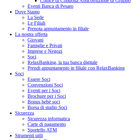
Codice di Condotta Anticorruzione di Gruppo
Eventi Banca di Pesaro
Dove Siamo
La Sede
Le Filiali
Prenota appuntamento in filiale
La nostra offerta
Giovani
Famiglie e Privati
Imprese e Negozi
Soci
RelaxBanking, la tua banca digitale
Prendi appuntamento in filiale con RelaxBanking
Soci
Essere Soci
Convenzioni Soci
Eventi per i Soci
Brochure per i Soci
Bonus bebè soci
Borsa di studio Soci
Sicurezza
Sicurezza informatica
Carte di pagamento
Sportello ATM
Strumenti utili