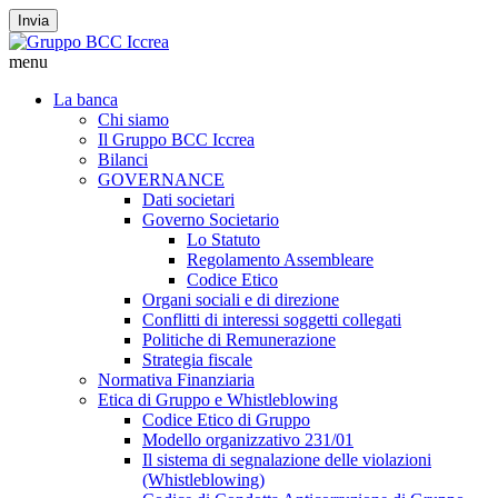
Invia
menu
La banca
Chi siamo
Il Gruppo BCC Iccrea
Bilanci
GOVERNANCE
Dati societari
Governo Societario
Lo Statuto
Regolamento Assembleare
Codice Etico
Organi sociali e di direzione
Conflitti di interessi soggetti collegati
Politiche di Remunerazione
Strategia fiscale
Normativa Finanziaria
Etica di Gruppo e Whistleblowing
Codice Etico di Gruppo
Modello organizzativo 231/01
Il sistema di segnalazione delle violazioni
(Whistleblowing)