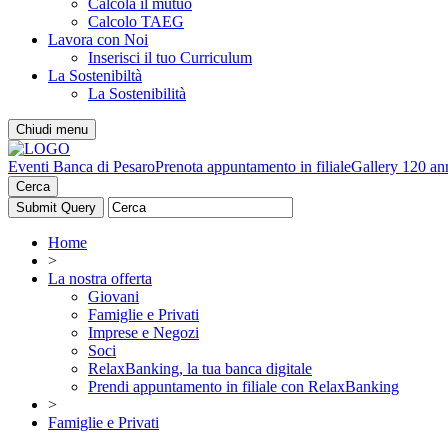
Calcola il mutuo
Calcolo TAEG
Lavora con Noi
Inserisci il tuo Curriculum
La Sostenibiltà
La Sostenibilità
Chiudi menu
Eventi Banca di Pesaro
Prenota appuntamento in filiale
Gallery 120 an
Cerca
Home
>
La nostra offerta
Giovani
Famiglie e Privati
Imprese e Negozi
Soci
RelaxBanking, la tua banca digitale
Prendi appuntamento in filiale con RelaxBanking
>
Famiglie e Privati