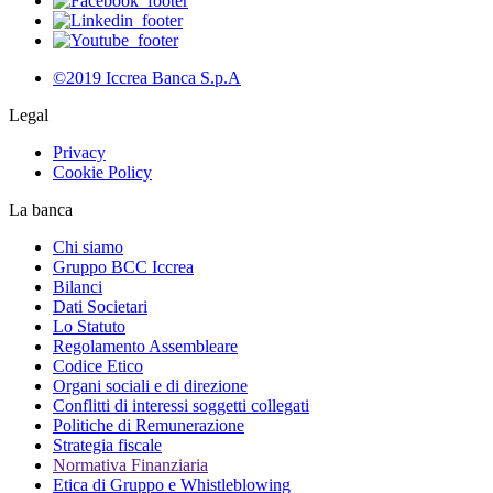
©2019 Iccrea Banca S.p.A
Legal
Privacy
Cookie Policy
La banca
Chi siamo
Gruppo BCC Iccrea
Bilanci
Dati Societari
Lo Statuto
Regolamento Assembleare
Codice Etico
Organi sociali e di direzione
Conflitti di interessi soggetti collegati
Politiche di Remunerazione
Strategia fiscale
Normativa Finanziaria
Etica di Gruppo e Whistleblowing