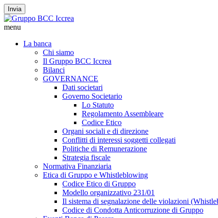
Invia
menu
La banca
Chi siamo
Il Gruppo BCC Iccrea
Bilanci
GOVERNANCE
Dati societari
Governo Societario
Lo Statuto
Regolamento Assembleare
Codice Etico
Organi sociali e di direzione
Conflitti di interessi soggetti collegati
Politiche di Remunerazione
Strategia fiscale
Normativa Finanziaria
Etica di Gruppo e Whistleblowing
Codice Etico di Gruppo
Modello organizzativo 231/01
Il sistema di segnalazione delle violazioni (Whistl
Codice di Condotta Anticorruzione di Gruppo