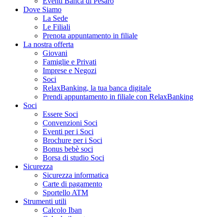
Eventi Banca di Pesaro
Dove Siamo
La Sede
Le Filiali
Prenota appuntamento in filiale
La nostra offerta
Giovani
Famiglie e Privati
Imprese e Negozi
Soci
RelaxBanking, la tua banca digitale
Prendi appuntamento in filiale con RelaxBanking
Soci
Essere Soci
Convenzioni Soci
Eventi per i Soci
Brochure per i Soci
Bonus bebè soci
Borsa di studio Soci
Sicurezza
Sicurezza informatica
Carte di pagamento
Sportello ATM
Strumenti utili
Calcolo Iban