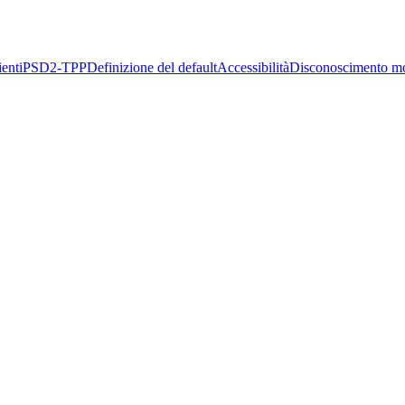
enti
PSD2-TPP
Definizione del default
Accessibilità
Disconoscimento m