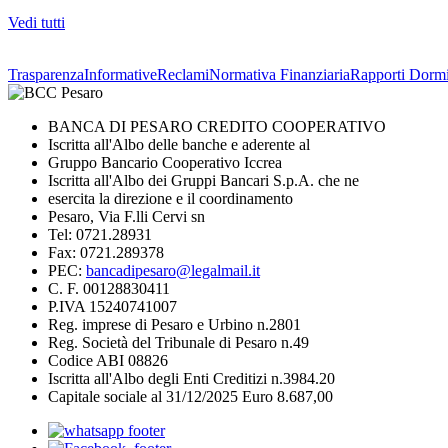
Vedi tutti
Trasparenza
Informative
Reclami
Normativa Finanziaria
Rapporti Dormi
BANCA DI PESARO CREDITO COOPERATIVO
Iscritta all'Albo delle banche e aderente al
Gruppo Bancario Cooperativo Iccrea
Iscritta all'Albo dei Gruppi Bancari S.p.A. che ne
esercita la direzione e il coordinamento
Pesaro, Via F.lli Cervi sn
Tel: 0721.28931
Fax: 0721.289378
PEC:
bancadipesaro@legalmail.it
C. F. 00128830411
P.IVA 15240741007
Reg. imprese di Pesaro e Urbino n.2801
Reg. Società del Tribunale di Pesaro n.49
Codice ABI 08826
Iscritta all'Albo degli Enti Creditizi n.3984.20
Capitale sociale al 31/12/2025 Euro 8.687,00