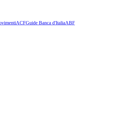
ovimenti
ACF
Guide Banca d'Italia
ABF