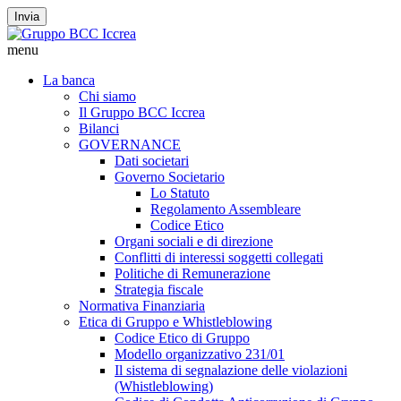
Invia
menu
La banca
Chi siamo
Il Gruppo BCC Iccrea
Bilanci
GOVERNANCE
Dati societari
Governo Societario
Lo Statuto
Regolamento Assembleare
Codice Etico
Organi sociali e di direzione
Conflitti di interessi soggetti collegati
Politiche di Remunerazione
Strategia fiscale
Normativa Finanziaria
Etica di Gruppo e Whistleblowing
Codice Etico di Gruppo
Modello organizzativo 231/01
Il sistema di segnalazione delle violazioni
(Whistleblowing)