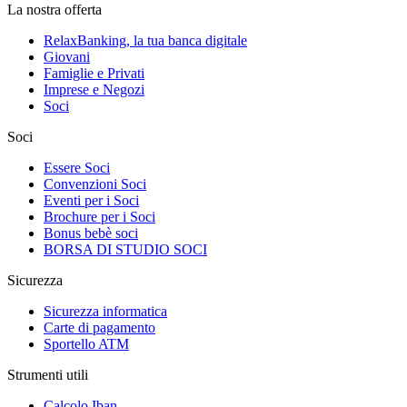
La nostra offerta
RelaxBanking, la tua banca digitale
Giovani
Famiglie e Privati
Imprese e Negozi
Soci
Soci
Essere Soci
Convenzioni Soci
Eventi per i Soci
Brochure per i Soci
Bonus bebè soci
BORSA DI STUDIO SOCI
Sicurezza
Sicurezza informatica
Carte di pagamento
Sportello ATM
Strumenti utili
Calcolo Iban