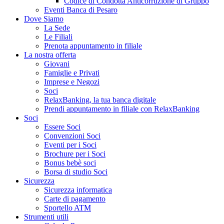
Codice di Condotta Anticorruzione di Gruppo
Eventi Banca di Pesaro
Dove Siamo
La Sede
Le Filiali
Prenota appuntamento in filiale
La nostra offerta
Giovani
Famiglie e Privati
Imprese e Negozi
Soci
RelaxBanking, la tua banca digitale
Prendi appuntamento in filiale con RelaxBanking
Soci
Essere Soci
Convenzioni Soci
Eventi per i Soci
Brochure per i Soci
Bonus bebè soci
Borsa di studio Soci
Sicurezza
Sicurezza informatica
Carte di pagamento
Sportello ATM
Strumenti utili