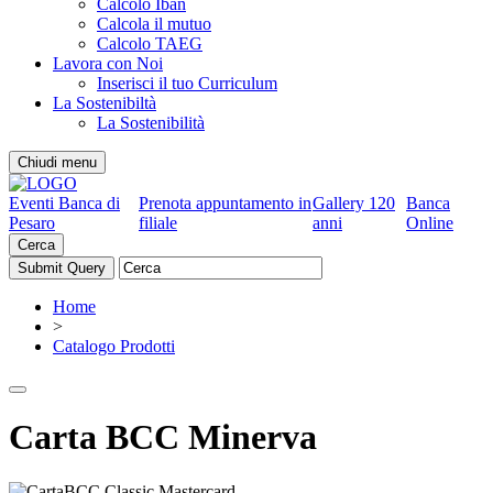
Calcolo Iban
Calcola il mutuo
Calcolo TAEG
Lavora con Noi
Inserisci il tuo Curriculum
La Sostenibiltà
La Sostenibilità
Chiudi menu
Eventi Banca di
Prenota appuntamento in
Gallery 120
Banca
Pesaro
filiale
anni
Online
Cerca
Home
>
Catalogo Prodotti
Carta BCC Minerva