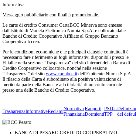
Informativa
Messaggio pubblicitario con finalità promozionale.
Le carte di credito Consumer CartaBCC Minerva sono emesse
dall'Istituto di Moneta Elettronica Numia S.p.A. e collocate dalle
Banche di Credito Cooperativo Affiliate al Gruppo Bancario
Cooperativo Iccrea.
Per le condizioni economiche e le principali clausole contrattuali è
necessario fare riferimento ai fogli informativi disponibili presso le
Filiali e nella sezione “Trasparenza” del sito internet della Banca di
Credito Cooperativo collocatrice, nonché nella sezione
“Trasparenza” del sito
www.cartabcc.it
dell'Emittente Numia S.p.A..
Il rilascio della Carta è subordinato alla positiva valutazione di
merito da parte della Banca e alla titolarità di un conto corrente
presso una delle Banche di Credito Cooperativo.
Normativa
Rapporti
PSD2-
Definizio
Trasparenza
Informative
Reclami
Finanziaria
Dormienti
TPP
del defaul
BANCA DI PESARO CREDITO COOPERATIVO