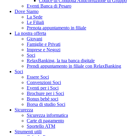
Codice di Condotta Anticorruzione di Gruppo
Eventi Banca di Pesaro
Dove Siamo
La Sede
Le Filiali
Prenota appuntamento in filiale
La nostra offerta
Giovani
Famiglie e Privati
Imprese e Negozi
Soci
RelaxBanking, la tua banca digitale
Prendi appuntamento in filiale con RelaxBanking
Soci
Essere Soci
Convenzioni Soci
Eventi per i Soci
Brochure per i Soci
Bonus bebè soci
Borsa di studio Soci
Sicurezza
Sicurezza informatica
Carte di pagamento
Sportello ATM
Strumenti utili