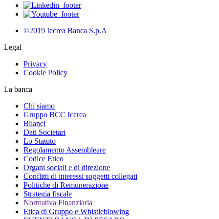
©2019 Iccrea Banca S.p.A
Legal
Privacy
Cookie Policy
La banca
Chi siamo
Gruppo BCC Iccrea
Bilanci
Dati Societari
Lo Statuto
Regolamento Assembleare
Codice Etico
Organi sociali e di direzione
Conflitti di interessi soggetti collegati
Politiche di Remunerazione
Strategia fiscale
Normativa Finanziaria
Etica di Gruppo e Whistleblowing