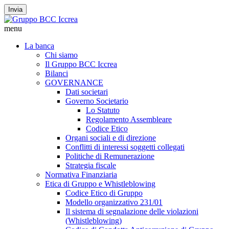
Invia
menu
La banca
Chi siamo
Il Gruppo BCC Iccrea
Bilanci
GOVERNANCE
Dati societari
Governo Societario
Lo Statuto
Regolamento Assembleare
Codice Etico
Organi sociali e di direzione
Conflitti di interessi soggetti collegati
Politiche di Remunerazione
Strategia fiscale
Normativa Finanziaria
Etica di Gruppo e Whistleblowing
Codice Etico di Gruppo
Modello organizzativo 231/01
Il sistema di segnalazione delle violazioni
(Whistleblowing)