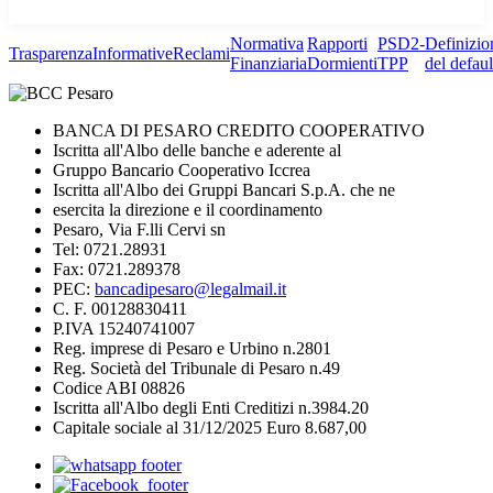
Normativa
Rapporti
PSD2-
Definizio
Trasparenza
Informative
Reclami
Finanziaria
Dormienti
TPP
del defaul
BANCA DI PESARO CREDITO COOPERATIVO
Iscritta all'Albo delle banche e aderente al
Gruppo Bancario Cooperativo Iccrea
Iscritta all'Albo dei Gruppi Bancari S.p.A. che ne
esercita la direzione e il coordinamento
Pesaro, Via F.lli Cervi sn
Tel: 0721.28931
Fax: 0721.289378
PEC:
bancadipesaro@legalmail.it
C. F. 00128830411
P.IVA 15240741007
Reg. imprese di Pesaro e Urbino n.2801
Reg. Società del Tribunale di Pesaro n.49
Codice ABI 08826
Iscritta all'Albo degli Enti Creditizi n.3984.20
Capitale sociale al 31/12/2025 Euro 8.687,00