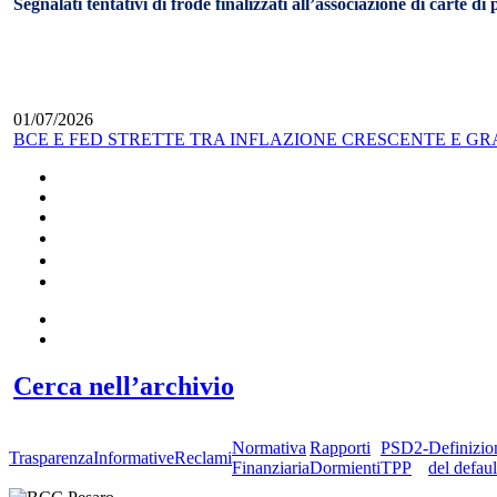
Segnalati tentativi di frode finalizzati all’associazione di carte d
01/07/2026
BCE E FED STRETTE TRA INFLAZIONE CRESCENTE E G
Cerca nell’archivio
Normativa
Rapporti
PSD2-
Definizio
Trasparenza
Informative
Reclami
Finanziaria
Dormienti
TPP
del defaul