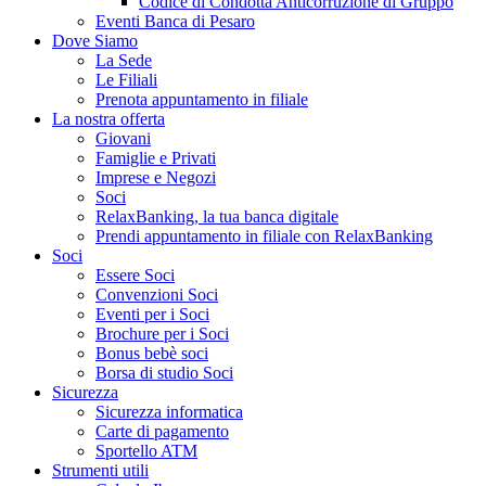
Codice di Condotta Anticorruzione di Gruppo
Eventi Banca di Pesaro
Dove Siamo
La Sede
Le Filiali
Prenota appuntamento in filiale
La nostra offerta
Giovani
Famiglie e Privati
Imprese e Negozi
Soci
RelaxBanking, la tua banca digitale
Prendi appuntamento in filiale con RelaxBanking
Soci
Essere Soci
Convenzioni Soci
Eventi per i Soci
Brochure per i Soci
Bonus bebè soci
Borsa di studio Soci
Sicurezza
Sicurezza informatica
Carte di pagamento
Sportello ATM
Strumenti utili