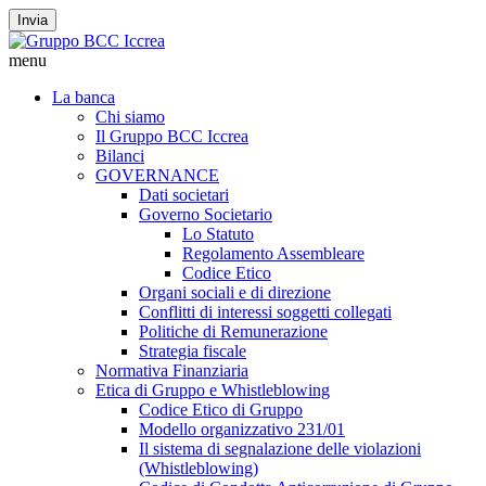
Invia
menu
La banca
Chi siamo
Il Gruppo BCC Iccrea
Bilanci
GOVERNANCE
Dati societari
Governo Societario
Lo Statuto
Regolamento Assembleare
Codice Etico
Organi sociali e di direzione
Conflitti di interessi soggetti collegati
Politiche di Remunerazione
Strategia fiscale
Normativa Finanziaria
Etica di Gruppo e Whistleblowing
Codice Etico di Gruppo
Modello organizzativo 231/01
Il sistema di segnalazione delle violazioni
(Whistleblowing)