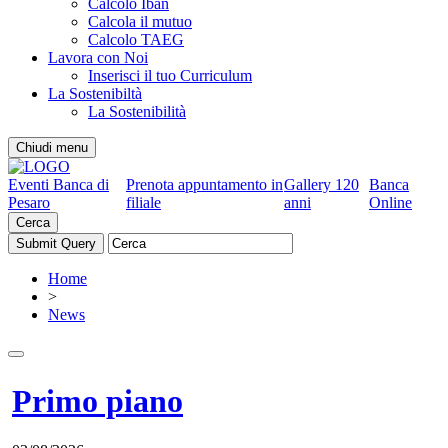
Calcolo Iban
Calcola il mutuo
Calcolo TAEG
Lavora con Noi
Inserisci il tuo Curriculum
La Sostenibiltà
La Sostenibilità
Chiudi menu
Eventi Banca di
Prenota appuntamento in
Gallery 120
Banca
Pesaro
filiale
anni
Online
Cerca
Home
>
News
Primo piano