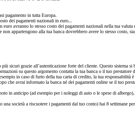
iasi pagamento in tutta Europa.
costo dei pagamenti nazionali in euro...
in euro avranno lo stesso costo dei pagamenti nazionali nella tua valuta 
che non appartengono alla tua banca dovrebbero avere lo stesso costo, si
più sicuri grazie all’autenticazione forte del cliente. Questo sistema si 
ormazioni su questo argomento contatta la tua banca o il tuo prestatore 
mpio in caso di furto della tua carta di credito, la tua responsabilità è
dopo che avrai informato la banca né dei pagamenti online se il tuo pres
oto in anticipo (ad esempio per i noleggi di auto o le spese di albergo)
o una società a riscuotere i pagamenti dal tuo conto) hai 8 settimane pe