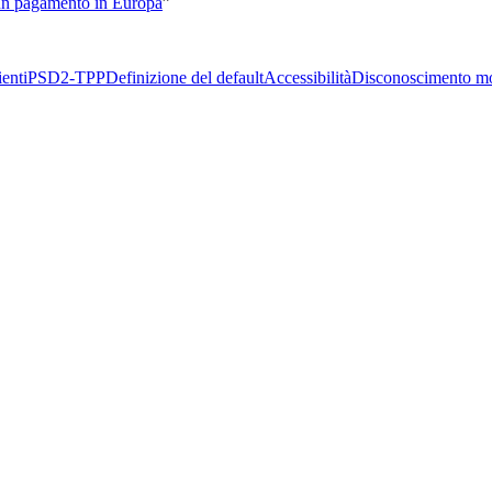
i un pagamento in Europa
”
enti
PSD2-TPP
Definizione del default
Accessibilità
Disconoscimento m