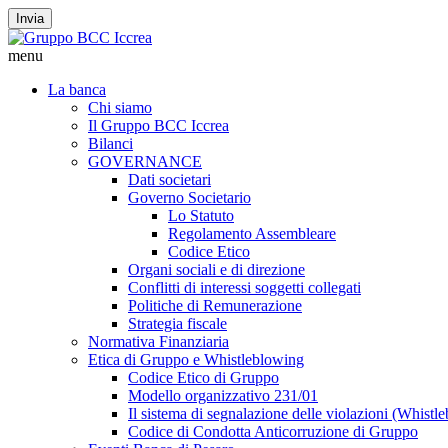
Invia
menu
La banca
Chi siamo
Il Gruppo BCC Iccrea
Bilanci
GOVERNANCE
Dati societari
Governo Societario
Lo Statuto
Regolamento Assembleare
Codice Etico
Organi sociali e di direzione
Conflitti di interessi soggetti collegati
Politiche di Remunerazione
Strategia fiscale
Normativa Finanziaria
Etica di Gruppo e Whistleblowing
Codice Etico di Gruppo
Modello organizzativo 231/01
Il sistema di segnalazione delle violazioni (Whistl
Codice di Condotta Anticorruzione di Gruppo