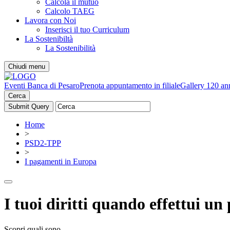
Calcola il mutuo
Calcolo TAEG
Lavora con Noi
Inserisci il tuo Curriculum
La Sostenibiltà
La Sostenibilità
Chiudi menu
Eventi Banca di Pesaro
Prenota appuntamento in filiale
Gallery 120 an
Cerca
Home
>
PSD2-TPP
>
I pagamenti in Europa
I tuoi diritti quando effettui 
Scopri quali sono