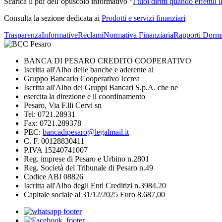
Scarica il pdf dell’opuscolo informativo “
I tuoi diritti quando effettu
Consulta la sezione dedicata ai
Prodotti e servizi finanziari
Trasparenza
Informative
Reclami
Normativa Finanziaria
Rapporti Dormi
BANCA DI PESARO CREDITO COOPERATIVO
Iscritta all'Albo delle banche e aderente al
Gruppo Bancario Cooperativo Iccrea
Iscritta all'Albo dei Gruppi Bancari S.p.A. che ne
esercita la direzione e il coordinamento
Pesaro, Via F.lli Cervi sn
Tel: 0721.28931
Fax: 0721.289378
PEC:
bancadipesaro@legalmail.it
C. F. 00128830411
P.IVA 15240741007
Reg. imprese di Pesaro e Urbino n.2801
Reg. Società del Tribunale di Pesaro n.49
Codice ABI 08826
Iscritta all'Albo degli Enti Creditizi n.3984.20
Capitale sociale al 31/12/2025 Euro 8.687,00