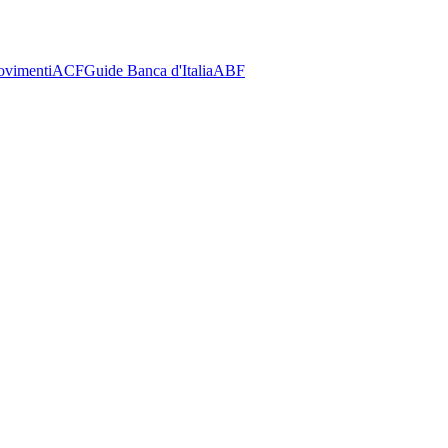
ovimenti
ACF
Guide Banca d'Italia
ABF