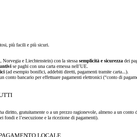
i, più facili e più sicuri.
, Norvegia e Liechtenstein) con la stessa
semplicità e sicurezza
dei pa
untivi
se paghi con una carta emessa nell’UE.
ici
(ad esempio bonifici, addebiti diretti, pagamenti tramite carta...).
un conto bancario per effettuare pagamenti elettronici (“conto di pagam
UTTI
diritto, gratuitamente o a un prezzo ragionevole, almeno a un conto d
dei fondi e l’esecuzione e la ricezione di pagamenti).
N PAGAMENTO LOCALE