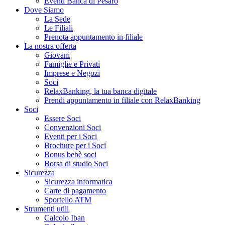
Eventi Banca di Pesaro
Dove Siamo
La Sede
Le Filiali
Prenota appuntamento in filiale
La nostra offerta
Giovani
Famiglie e Privati
Imprese e Negozi
Soci
RelaxBanking, la tua banca digitale
Prendi appuntamento in filiale con RelaxBanking
Soci
Essere Soci
Convenzioni Soci
Eventi per i Soci
Brochure per i Soci
Bonus bebè soci
Borsa di studio Soci
Sicurezza
Sicurezza informatica
Carte di pagamento
Sportello ATM
Strumenti utili
Calcolo Iban