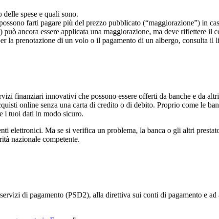
o delle spese e quali sono.
 possono farti pagare più del prezzo pubblicato (“maggiorazione”) in cas
) può ancora essere applicata una maggiorazione, ma deve riflettere il c
per la prenotazione di un volo o il pagamento di un albergo, consulta il li
vizi finanziari innovativi che possono essere offerti da banche e da altri
cquisti online senza una carta di credito o di debito. Proprio come le ba
e i tuoi dati in modo sicuro.
 elettronici. Ma se si verifica un problema, la banca o gli altri presta
torità nazionale competente.
ui servizi di pagamento (PSD2), alla direttiva sui conti di pagamento e ad