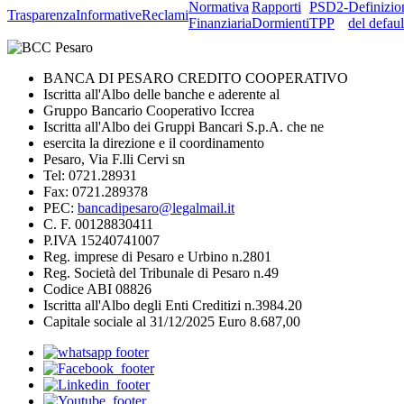
Normativa
Rapporti
PSD2-
Definizio
Trasparenza
Informative
Reclami
Finanziaria
Dormienti
TPP
del defaul
BANCA DI PESARO CREDITO COOPERATIVO
Iscritta all'Albo delle banche e aderente al
Gruppo Bancario Cooperativo Iccrea
Iscritta all'Albo dei Gruppi Bancari S.p.A. che ne
esercita la direzione e il coordinamento
Pesaro, Via F.lli Cervi sn
Tel: 0721.28931
Fax: 0721.289378
PEC:
bancadipesaro@legalmail.it
C. F. 00128830411
P.IVA 15240741007
Reg. imprese di Pesaro e Urbino n.2801
Reg. Società del Tribunale di Pesaro n.49
Codice ABI 08826
Iscritta all'Albo degli Enti Creditizi n.3984.20
Capitale sociale al 31/12/2025 Euro 8.687,00