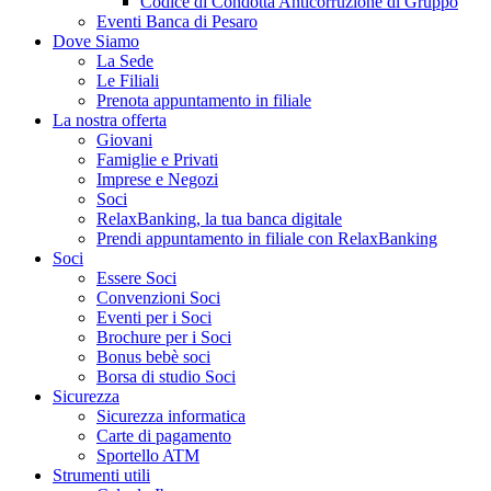
Codice di Condotta Anticorruzione di Gruppo
Eventi Banca di Pesaro
Dove Siamo
La Sede
Le Filiali
Prenota appuntamento in filiale
La nostra offerta
Giovani
Famiglie e Privati
Imprese e Negozi
Soci
RelaxBanking, la tua banca digitale
Prendi appuntamento in filiale con RelaxBanking
Soci
Essere Soci
Convenzioni Soci
Eventi per i Soci
Brochure per i Soci
Bonus bebè soci
Borsa di studio Soci
Sicurezza
Sicurezza informatica
Carte di pagamento
Sportello ATM
Strumenti utili