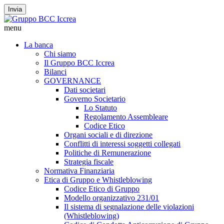
Invia
menu
La banca
Chi siamo
Il Gruppo BCC Iccrea
Bilanci
GOVERNANCE
Dati societari
Governo Societario
Lo Statuto
Regolamento Assembleare
Codice Etico
Organi sociali e di direzione
Conflitti di interessi soggetti collegati
Politiche di Remunerazione
Strategia fiscale
Normativa Finanziaria
Etica di Gruppo e Whistleblowing
Codice Etico di Gruppo
Modello organizzativo 231/01
Il sistema di segnalazione delle violazioni
(Whistleblowing)