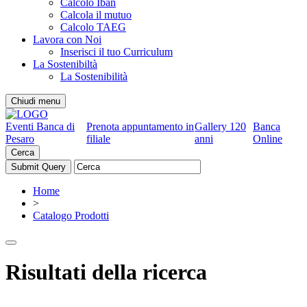
Calcolo Iban
Calcola il mutuo
Calcolo TAEG
Lavora con Noi
Inserisci il tuo Curriculum
La Sostenibiltà
La Sostenibilità
Chiudi menu
Eventi Banca di
Prenota appuntamento in
Gallery 120
Banca
Pesaro
filiale
anni
Online
Cerca
Home
>
Catalogo Prodotti
Risultati della ricerca