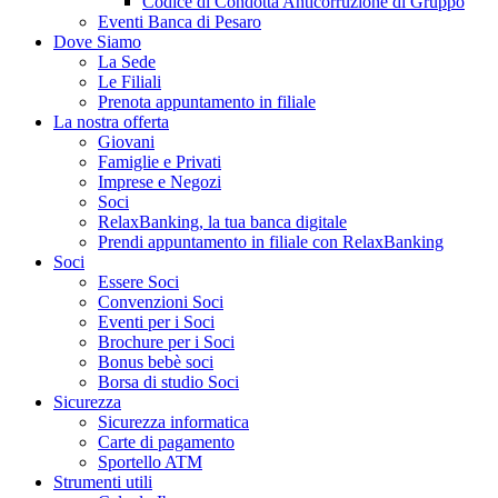
Codice di Condotta Anticorruzione di Gruppo
Eventi Banca di Pesaro
Dove Siamo
La Sede
Le Filiali
Prenota appuntamento in filiale
La nostra offerta
Giovani
Famiglie e Privati
Imprese e Negozi
Soci
RelaxBanking, la tua banca digitale
Prendi appuntamento in filiale con RelaxBanking
Soci
Essere Soci
Convenzioni Soci
Eventi per i Soci
Brochure per i Soci
Bonus bebè soci
Borsa di studio Soci
Sicurezza
Sicurezza informatica
Carte di pagamento
Sportello ATM
Strumenti utili