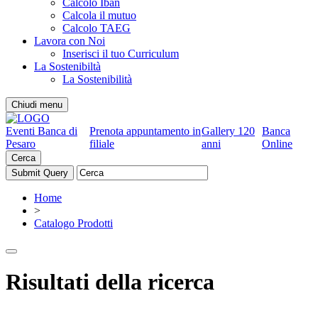
Calcolo Iban
Calcola il mutuo
Calcolo TAEG
Lavora con Noi
Inserisci il tuo Curriculum
La Sostenibiltà
La Sostenibilità
Chiudi menu
Eventi Banca di
Prenota appuntamento in
Gallery 120
Banca
Pesaro
filiale
anni
Online
Cerca
Home
>
Catalogo Prodotti
Risultati della ricerca