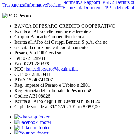
Normativa
Rapporti
PSD2-
Definizio
Trasparenza
Informative
Reclami
Finanziaria
Dormienti
TPP
del defaul
BANCA DI PESARO CREDITO COOPERATIVO
Iscritta all'Albo delle banche e aderente al
Gruppo Bancario Cooperativo Iccrea
Iscritta all'Albo dei Gruppi Bancari S.p.A. che ne
esercita la direzione e il coordinamento
Pesaro, Via F.lli Cervi sn
Tel: 0721.28931
Fax: 0721.289378
PEC:
bancadipesaro@legalmail.it
C. F. 00128830411
P.IVA 15240741007
Reg. imprese di Pesaro e Urbino n.2801
Reg. Società del Tribunale di Pesaro n.49
Codice ABI 08826
Iscritta all'Albo degli Enti Creditizi n.3984.20
Capitale sociale al 31/12/2025 Euro 8.687,00