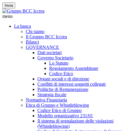
Invia
menu
La banca
Chi siamo
Il Gruppo BCC Iccrea
Bilanci
GOVERNANCE
Dati societari
Governo Societario
Lo Statuto
Regolamento Assembleare
Codice Etico
Organi sociali e di direzione
Conflitti di interessi soggetti collegati
Politiche di Remunerazione
Strategia fiscale
Normativa Finanziaria
Etica di Gruppo e Whistleblowing
Codice Etico di Gruppo
Modello organizzativo 231/01
Il sistema di segnalazione delle violazioni
(Whistleblowing)