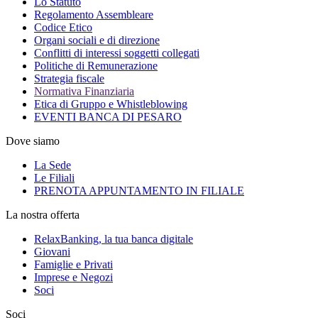
Lo Statuto
Regolamento Assembleare
Codice Etico
Organi sociali e di direzione
Conflitti di interessi soggetti collegati
Politiche di Remunerazione
Strategia fiscale
Normativa Finanziaria
Etica di Gruppo e Whistleblowing
EVENTI BANCA DI PESARO
Dove siamo
La Sede
Le Filiali
PRENOTA APPUNTAMENTO IN FILIALE
La nostra offerta
RelaxBanking, la tua banca digitale
Giovani
Famiglie e Privati
Imprese e Negozi
Soci
Soci