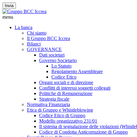
Invia
menu
La banca
Chi siamo
Il Gruppo BCC Iccrea
Bilanci
GOVERNANCE
Dati societari
Governo Societario
Lo Statuto
Regolamento Assembleare
Codice Etico
Organi sociali e di direzione
Conflitti di interessi soggetti collegati
Politiche di Remunerazione
Strategia fiscale
Normativa Finanziaria
Etica di Gruppo e Whistleblowing
Codice Etico di Gruppo
Modello organizzativo 231/01
Il sistema di segnalazione delle violazioni (Whistl
Codice di Condotta Anticorruzione di Gruppo