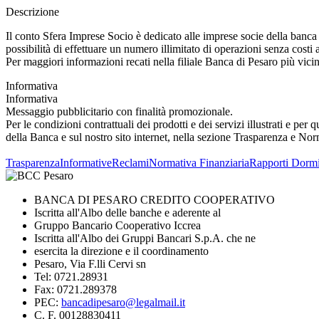
Descrizione
Il conto Sfera Imprese Socio è dedicato alle imprese socie della banca 
possibilità di effettuare un numero illimitato di operazioni senza costi 
Per maggiori informazioni recati nella filiale Banca di Pesaro più vicin
Informativa
Informativa
Messaggio pubblicitario con finalità promozionale.
Per le condizioni contrattuali dei prodotti e dei servizi illustrati e pe
della Banca e sul nostro sito internet, nella sezione Trasparenza e No
Trasparenza
Informative
Reclami
Normativa Finanziaria
Rapporti Dormi
BANCA DI PESARO CREDITO COOPERATIVO
Iscritta all'Albo delle banche e aderente al
Gruppo Bancario Cooperativo Iccrea
Iscritta all'Albo dei Gruppi Bancari S.p.A. che ne
esercita la direzione e il coordinamento
Pesaro, Via F.lli Cervi sn
Tel: 0721.28931
Fax: 0721.289378
PEC:
bancadipesaro@legalmail.it
C. F. 00128830411