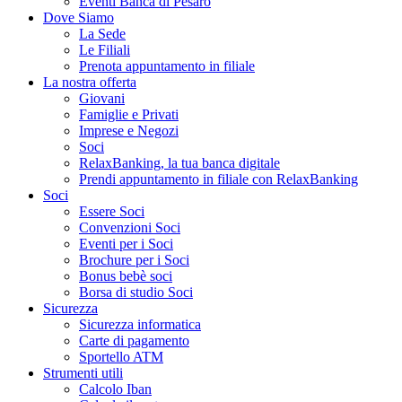
Eventi Banca di Pesaro
Dove Siamo
La Sede
Le Filiali
Prenota appuntamento in filiale
La nostra offerta
Giovani
Famiglie e Privati
Imprese e Negozi
Soci
RelaxBanking, la tua banca digitale
Prendi appuntamento in filiale con RelaxBanking
Soci
Essere Soci
Convenzioni Soci
Eventi per i Soci
Brochure per i Soci
Bonus bebè soci
Borsa di studio Soci
Sicurezza
Sicurezza informatica
Carte di pagamento
Sportello ATM
Strumenti utili
Calcolo Iban