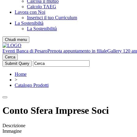
Calcola il mutuo
Calcolo TAEG
Lavora con Noi
Inserisci il tuo Curriculum
La Sostenibiltà
La Sostenibilità
Chiudi menu
Eventi Banca di Pesaro
Prenota appuntamento in filiale
Gallery 120 an
Cerca
Home
>
Catalogo Prodotti
Conto Sfera Imprese Soci
Descrizione
Immagine