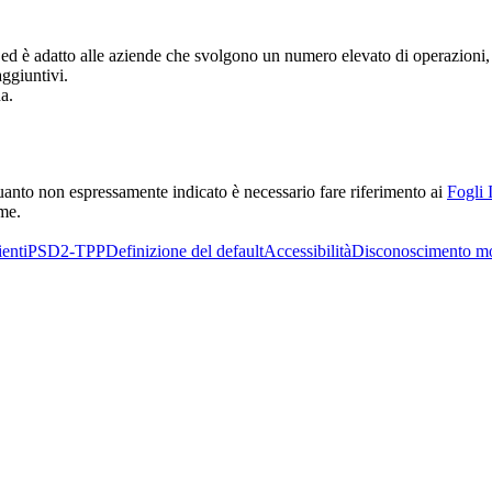
ed è adatto alle aziende che svolgono un numero elevato di operazioni, in
aggiuntivi.
a.
r quanto non espressamente indicato è necessario fare riferimento ai
Fogli 
rme.
enti
PSD2-TPP
Definizione del default
Accessibilità
Disconoscimento m