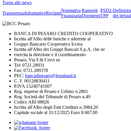
Torna alle news
Normativa
Rapporti
PSD2-
Definizio
Trasparenza
Informative
Reclami
Finanziaria
Dormienti
TPP
del defaul
BANCA DI PESARO CREDITO COOPERATIVO
Iscritta all'Albo delle banche e aderente al
Gruppo Bancario Cooperativo Iccrea
Iscritta all'Albo dei Gruppi Bancari S.p.A. che ne
esercita la direzione e il coordinamento
Pesaro, Via F.lli Cervi sn
Tel: 0721.28931
Fax: 0721.289378
PEC:
bancadipesaro@legalmail.it
C. F. 00128830411
P.IVA 15240741007
Reg. imprese di Pesaro e Urbino n.2801
Reg. Società del Tribunale di Pesaro n.49
Codice ABI 08826
Iscritta all'Albo degli Enti Creditizi n.3984.20
Capitale sociale al 31/12/2025 Euro 8.687,00