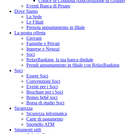
Codice di Condotta Anticorruzione di Gruppo
Eventi Banca di Pesaro
Dove Siamo
La Sede
Le Filiali
Prenota appuntamento in filiale
La nostra offerta
Giovani
Famiglie e Privati
Imprese e Negozi
Soci
RelaxBanking, la tua banca digitale
Prendi appuntamento in filiale con RelaxBanking
Soci
Essere Soci
Convenzioni Soci
Eventi per i Soci
Brochure per i Soci
Bonus bebè soci
Borsa di studio Soci
Sicurezza
Sicurezza informatica
Carte di pagamento
Sportello ATM
Strumenti utili