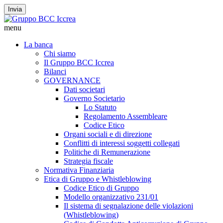
Invia
menu
La banca
Chi siamo
Il Gruppo BCC Iccrea
Bilanci
GOVERNANCE
Dati societari
Governo Societario
Lo Statuto
Regolamento Assembleare
Codice Etico
Organi sociali e di direzione
Conflitti di interessi soggetti collegati
Politiche di Remunerazione
Strategia fiscale
Normativa Finanziaria
Etica di Gruppo e Whistleblowing
Codice Etico di Gruppo
Modello organizzativo 231/01
Il sistema di segnalazione delle violazioni
(Whistleblowing)