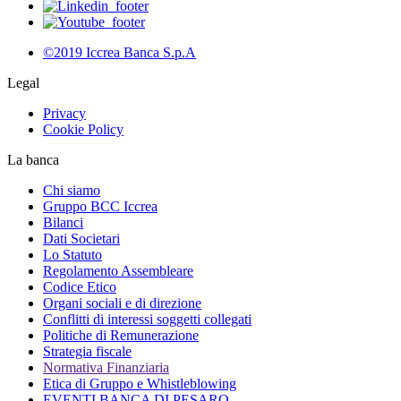
©2019 Iccrea Banca S.p.A
Legal
Privacy
Cookie Policy
La banca
Chi siamo
Gruppo BCC Iccrea
Bilanci
Dati Societari
Lo Statuto
Regolamento Assembleare
Codice Etico
Organi sociali e di direzione
Conflitti di interessi soggetti collegati
Politiche di Remunerazione
Strategia fiscale
Normativa Finanziaria
Etica di Gruppo e Whistleblowing
EVENTI BANCA DI PESARO