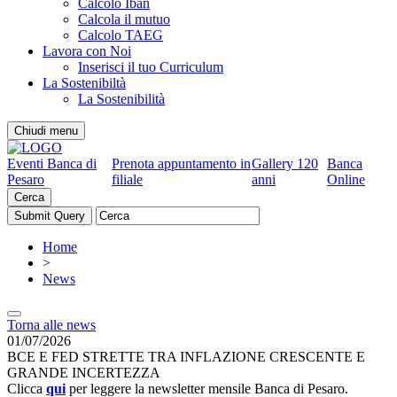
Calcolo Iban
Calcola il mutuo
Calcolo TAEG
Lavora con Noi
Inserisci il tuo Curriculum
La Sostenibiltà
La Sostenibilità
Chiudi menu
Eventi Banca di
Prenota appuntamento in
Gallery 120
Banca
Pesaro
filiale
anni
Online
Cerca
Home
>
News
Torna alle news
01/07/2026
BCE E FED STRETTE TRA INFLAZIONE CRESCENTE E
GRANDE INCERTEZZA
Clicca
qui
per leggere la newsletter mensile Banca di Pesaro.