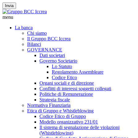
Invia
menu
La banca
Chi siamo
Il Gruppo BCC Iccrea
Bilanci
GOVERNANCE
Dati societari
Governo Societario
Lo Statuto
Regolamento Assembleare
Codice Etico
Organi sociali e di direzione
Conflitti di interessi soggetti collegati
Politiche di Remunerazione
Strategia fiscale
Normativa Finanziaria
Etica di Gruppo e Whistleblowing
Codice Etico di Gruppo
Modello organizzativo 231/01
Il sistema di segnalazione delle violazioni
(Whistleblowing)