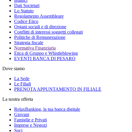
Bilanci
Dati Societari
Lo Statuto
Regolamento Assembleare
Codice Etico
Organi sociali e di direzione
Conflitti di interessi soggetti collegati
Politiche di Remunerazione
Strategia fiscale
Normativa Finanziaria
Etica di Gruppo e Whistleblowing
EVENTI BANCA DI PESARO
Dove siamo
La Sede
Le Filiali
PRENOTA APPUNTAMENTO IN FILIALE
La nostra offerta
RelaxBanking, la tua banca digitale
Giovani
Famiglie e Privati
Imprese e Negozi
Soci