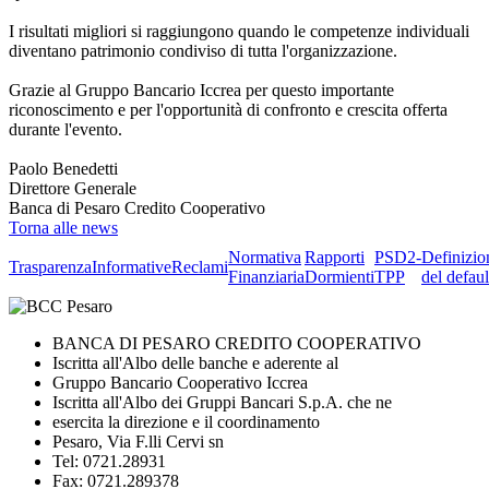
I risultati migliori si raggiungono quando le competenze individuali
diventano patrimonio condiviso di tutta l'organizzazione.
Grazie al Gruppo Bancario Iccrea per questo importante
riconoscimento e per l'opportunità di confronto e crescita offerta
durante l'evento.
Paolo Benedetti
Direttore Generale
Banca di Pesaro Credito Cooperativo
Torna alle news
Normativa
Rapporti
PSD2-
Definizio
Trasparenza
Informative
Reclami
Finanziaria
Dormienti
TPP
del defaul
BANCA DI PESARO CREDITO COOPERATIVO
Iscritta all'Albo delle banche e aderente al
Gruppo Bancario Cooperativo Iccrea
Iscritta all'Albo dei Gruppi Bancari S.p.A. che ne
esercita la direzione e il coordinamento
Pesaro, Via F.lli Cervi sn
Tel: 0721.28931
Fax: 0721.289378