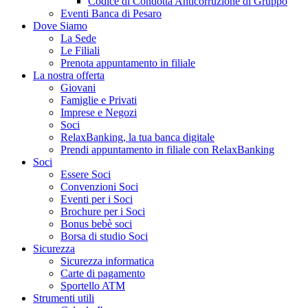
Codice di Condotta Anticorruzione di Gruppo
Eventi Banca di Pesaro
Dove Siamo
La Sede
Le Filiali
Prenota appuntamento in filiale
La nostra offerta
Giovani
Famiglie e Privati
Imprese e Negozi
Soci
RelaxBanking, la tua banca digitale
Prendi appuntamento in filiale con RelaxBanking
Soci
Essere Soci
Convenzioni Soci
Eventi per i Soci
Brochure per i Soci
Bonus bebè soci
Borsa di studio Soci
Sicurezza
Sicurezza informatica
Carte di pagamento
Sportello ATM
Strumenti utili