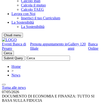
Calcolo Iban
Calcola il mutuo
Calcolo TAEG
Lavora con Noi
Inserisci il tuo Curriculum
La Sostenibiltà
La Sostenibilità
Chiudi menu
Eventi Banca di
Prenota appuntamento in
Gallery 120
Banca
Pesaro
filiale
anni
Online
Cerca
Home
>
News
Torna alle news
07/05/2026
DOCUMENTO DI ECONOMIA E FINANZA: TUTTO SI
BASA SULLA FIDUCIA