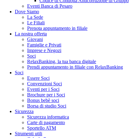
Codice di Condotta Anticorruzione di Gruppo
Eventi Banca di Pesaro
Dove Siamo
La Sede
Le Filiali
Prenota appuntamento in filiale
La nostra offerta
Giovani
Famiglie e Privati
Imprese e Negozi
Soci
RelaxBanking, la tua banca digitale
Prendi appuntamento in filiale con RelaxBanking
Soci
Essere Soci
Convenzioni Soci
Eventi per i Soci
Brochure per i Soci
Bonus bebè soci
Borsa di studio Soci
Sicurezza
Sicurezza informatica
Carte di pagamento
Sportello ATM
Strumenti utili