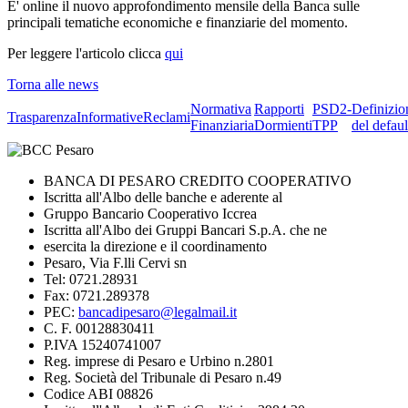
E' online il nuovo approfondimento mensile della Banca sulle
principali tematiche economiche e finanziarie del momento.
Per leggere l'articolo clicca
qui
Torna alle news
Normativa
Rapporti
PSD2-
Definizio
Trasparenza
Informative
Reclami
Finanziaria
Dormienti
TPP
del defaul
BANCA DI PESARO CREDITO COOPERATIVO
Iscritta all'Albo delle banche e aderente al
Gruppo Bancario Cooperativo Iccrea
Iscritta all'Albo dei Gruppi Bancari S.p.A. che ne
esercita la direzione e il coordinamento
Pesaro, Via F.lli Cervi sn
Tel: 0721.28931
Fax: 0721.289378
PEC:
bancadipesaro@legalmail.it
C. F. 00128830411
P.IVA 15240741007
Reg. imprese di Pesaro e Urbino n.2801
Reg. Società del Tribunale di Pesaro n.49
Codice ABI 08826