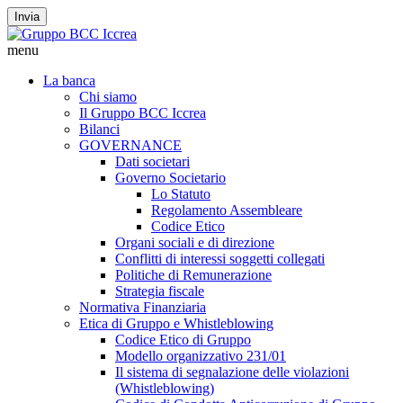
Invia
menu
La banca
Chi siamo
Il Gruppo BCC Iccrea
Bilanci
GOVERNANCE
Dati societari
Governo Societario
Lo Statuto
Regolamento Assembleare
Codice Etico
Organi sociali e di direzione
Conflitti di interessi soggetti collegati
Politiche di Remunerazione
Strategia fiscale
Normativa Finanziaria
Etica di Gruppo e Whistleblowing
Codice Etico di Gruppo
Modello organizzativo 231/01
Il sistema di segnalazione delle violazioni
(Whistleblowing)