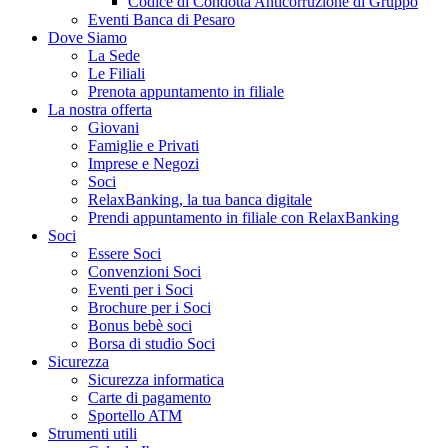
Codice di Condotta Anticorruzione di Gruppo
Eventi Banca di Pesaro
Dove Siamo
La Sede
Le Filiali
Prenota appuntamento in filiale
La nostra offerta
Giovani
Famiglie e Privati
Imprese e Negozi
Soci
RelaxBanking, la tua banca digitale
Prendi appuntamento in filiale con RelaxBanking
Soci
Essere Soci
Convenzioni Soci
Eventi per i Soci
Brochure per i Soci
Bonus bebè soci
Borsa di studio Soci
Sicurezza
Sicurezza informatica
Carte di pagamento
Sportello ATM
Strumenti utili