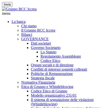
Invia
menu
La banca
Chi siamo
Il Gruppo BCC Iccrea
Bilanci
GOVERNANCE
Dati societari
Governo Societario
Lo Statuto
Regolamento Assembleare
Codice Etico
Organi sociali e di direzione
Conflitti di interessi soggetti collegati
Politiche di Remunerazione
Strategia fiscale
Normativa Finanziaria
Etica di Gruppo e Whistleblowing
Codice Etico di Gruppo
Modello organizzativo 231/01
Il sistema di segnalazione delle violazioni
(Whistleblowing)