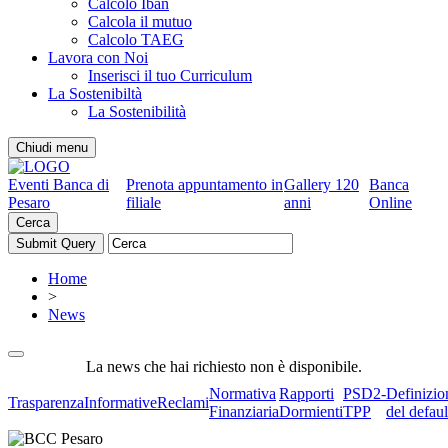
Calcolo Iban
Calcola il mutuo
Calcolo TAEG
Lavora con Noi
Inserisci il tuo Curriculum
La Sostenibiltà
La Sostenibilità
Chiudi menu
Eventi Banca di
Prenota appuntamento in
Gallery 120
Banca
Pesaro
filiale
anni
Online
Cerca
Home
>
News
La news che hai richiesto non è disponibile.
Normativa
Rapporti
PSD2-
Definizio
Trasparenza
Informative
Reclami
Finanziaria
Dormienti
TPP
del defaul