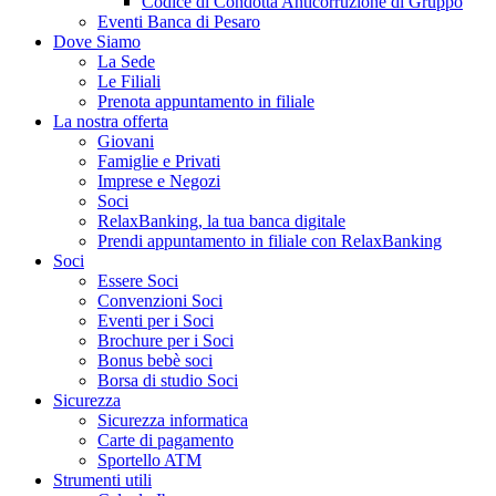
Codice di Condotta Anticorruzione di Gruppo
Eventi Banca di Pesaro
Dove Siamo
La Sede
Le Filiali
Prenota appuntamento in filiale
La nostra offerta
Giovani
Famiglie e Privati
Imprese e Negozi
Soci
RelaxBanking, la tua banca digitale
Prendi appuntamento in filiale con RelaxBanking
Soci
Essere Soci
Convenzioni Soci
Eventi per i Soci
Brochure per i Soci
Bonus bebè soci
Borsa di studio Soci
Sicurezza
Sicurezza informatica
Carte di pagamento
Sportello ATM
Strumenti utili