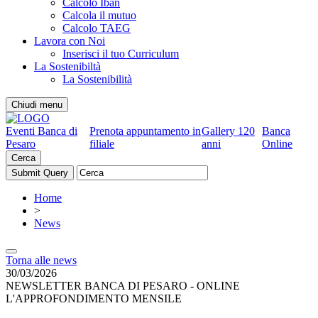
Calcolo Iban
Calcola il mutuo
Calcolo TAEG
Lavora con Noi
Inserisci il tuo Curriculum
La Sostenibiltà
La Sostenibilità
Chiudi menu
Eventi Banca di
Prenota appuntamento in
Gallery 120
Banca
Pesaro
filiale
anni
Online
Cerca
Home
>
News
Torna alle news
30/03/2026
NEWSLETTER BANCA DI PESARO - ONLINE
L'APPROFONDIMENTO MENSILE