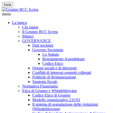
Invia
menu
La banca
Chi siamo
Il Gruppo BCC Iccrea
Bilanci
GOVERNANCE
Dati societari
Governo Societario
Lo Statuto
Regolamento Assembleare
Codice Etico
Organi sociali e di direzione
Conflitti di interessi soggetti collegati
Politiche di Remunerazione
Strategia fiscale
Normativa Finanziaria
Etica di Gruppo e Whistleblowing
Codice Etico di Gruppo
Modello organizzativo 231/01
Il sistema di segnalazione delle violazioni
(Whistleblowing)