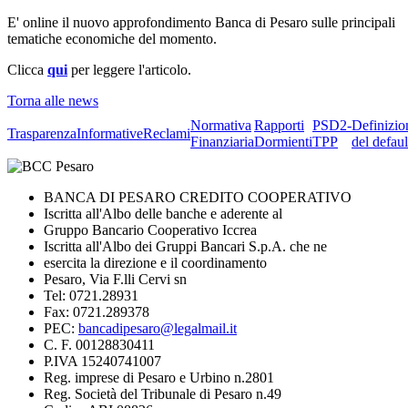
E' online il nuovo approfondimento Banca di Pesaro sulle principali
tematiche economiche del momento.
Clicca
qui
per leggere l'articolo.
Torna alle news
Normativa
Rapporti
PSD2-
Definizio
Trasparenza
Informative
Reclami
Finanziaria
Dormienti
TPP
del defaul
BANCA DI PESARO CREDITO COOPERATIVO
Iscritta all'Albo delle banche e aderente al
Gruppo Bancario Cooperativo Iccrea
Iscritta all'Albo dei Gruppi Bancari S.p.A. che ne
esercita la direzione e il coordinamento
Pesaro, Via F.lli Cervi sn
Tel: 0721.28931
Fax: 0721.289378
PEC:
bancadipesaro@legalmail.it
C. F. 00128830411
P.IVA 15240741007
Reg. imprese di Pesaro e Urbino n.2801
Reg. Società del Tribunale di Pesaro n.49