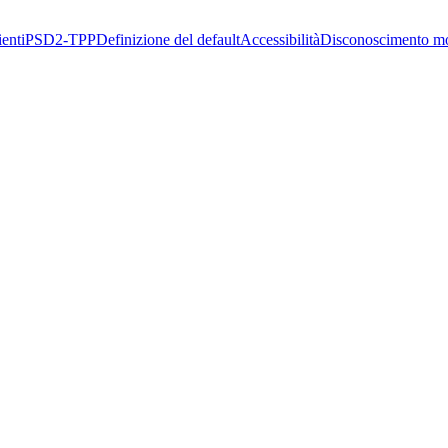
enti
PSD2-TPP
Definizione del default
Accessibilità
Disconoscimento m