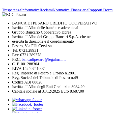
Trasparenza
Informative
Reclami
Normativa Finanziaria
Rapporti Dormi
BANCA DI PESARO CREDITO COOPERATIVO
Iscritta all'Albo delle banche e aderente al
Gruppo Bancario Cooperativo Iccrea
Iscritta all'Albo dei Gruppi Bancari S.p.A. che ne
esercita la direzione e il coordinamento
Pesaro, Via F.lli Cervi sn
Tel: 0721.28931
Fax: 0721.289378
PEC:
bancadipesaro@legalmail.it
C. F. 00128830411
P.IVA 15240741007
Reg. imprese di Pesaro e Urbino n.2801
Reg. Società del Tribunale di Pesaro n.49
Codice ABI 08826
Iscritta all'Albo degli Enti Creditizi n.3984.20
Capitale sociale al 31/12/2025 Euro 8.687,00