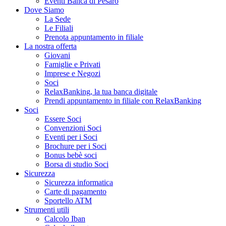
Eventi Banca di Pesaro
Dove Siamo
La Sede
Le Filiali
Prenota appuntamento in filiale
La nostra offerta
Giovani
Famiglie e Privati
Imprese e Negozi
Soci
RelaxBanking, la tua banca digitale
Prendi appuntamento in filiale con RelaxBanking
Soci
Essere Soci
Convenzioni Soci
Eventi per i Soci
Brochure per i Soci
Bonus bebè soci
Borsa di studio Soci
Sicurezza
Sicurezza informatica
Carte di pagamento
Sportello ATM
Strumenti utili
Calcolo Iban