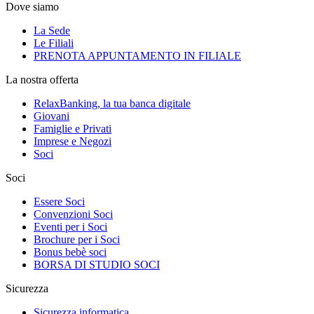
Dove siamo
La Sede
Le Filiali
PRENOTA APPUNTAMENTO IN FILIALE
La nostra offerta
RelaxBanking, la tua banca digitale
Giovani
Famiglie e Privati
Imprese e Negozi
Soci
Soci
Essere Soci
Convenzioni Soci
Eventi per i Soci
Brochure per i Soci
Bonus bebè soci
BORSA DI STUDIO SOCI
Sicurezza
Sicurezza informatica