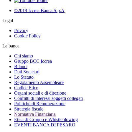
©2019 Iccrea Banca S.p.A
Legal
Privacy
Cookie Policy
La banca
Chi siamo
Gruppo BCC Iccrea
Bilanci
Dati Societari
Lo Statuto
Regolamento Assembleare
Codice Etico
Organi sociali e di direzione
Conflitti di interessi soggetti collegati
Politiche di Remunerazione
Strategia fiscale
Normativa Finanziaria
Etica di Gruppo e Whistleblowing
EVENTI BANCA DI PESARO