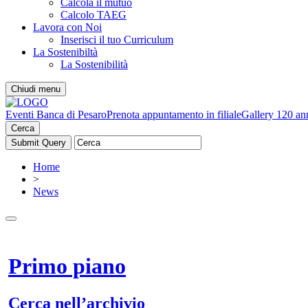
Calcola il mutuo
Calcolo TAEG
Lavora con Noi
Inserisci il tuo Curriculum
La Sostenibiltà
La Sostenibilità
Chiudi menu
Eventi Banca di Pesaro
Prenota appuntamento in filiale
Gallery 120 an
Cerca
Home
>
News
Primo piano
Cerca nell’archivio