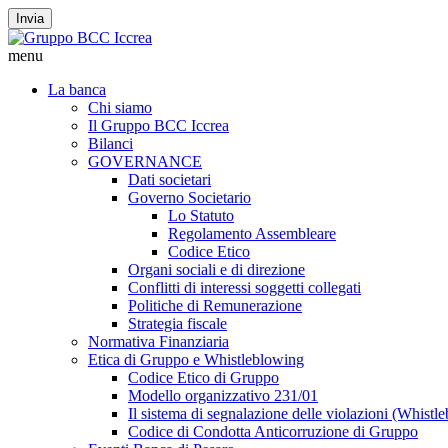
Invia
menu
La banca
Chi siamo
Il Gruppo BCC Iccrea
Bilanci
GOVERNANCE
Dati societari
Governo Societario
Lo Statuto
Regolamento Assembleare
Codice Etico
Organi sociali e di direzione
Conflitti di interessi soggetti collegati
Politiche di Remunerazione
Strategia fiscale
Normativa Finanziaria
Etica di Gruppo e Whistleblowing
Codice Etico di Gruppo
Modello organizzativo 231/01
Il sistema di segnalazione delle violazioni (Whistl
Codice di Condotta Anticorruzione di Gruppo