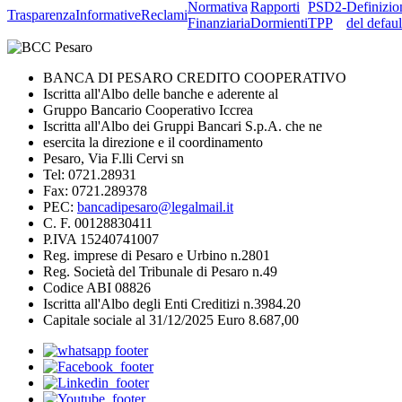
Normativa
Rapporti
PSD2-
Definizio
Trasparenza
Informative
Reclami
Finanziaria
Dormienti
TPP
del defaul
BANCA DI PESARO CREDITO COOPERATIVO
Iscritta all'Albo delle banche e aderente al
Gruppo Bancario Cooperativo Iccrea
Iscritta all'Albo dei Gruppi Bancari S.p.A. che ne
esercita la direzione e il coordinamento
Pesaro, Via F.lli Cervi sn
Tel: 0721.28931
Fax: 0721.289378
PEC:
bancadipesaro@legalmail.it
C. F. 00128830411
P.IVA 15240741007
Reg. imprese di Pesaro e Urbino n.2801
Reg. Società del Tribunale di Pesaro n.49
Codice ABI 08826
Iscritta all'Albo degli Enti Creditizi n.3984.20
Capitale sociale al 31/12/2025 Euro 8.687,00