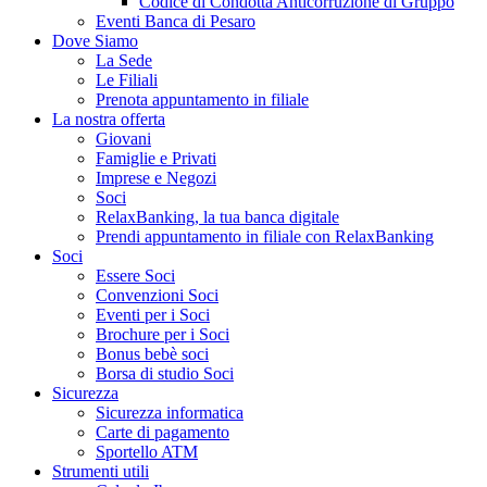
Codice di Condotta Anticorruzione di Gruppo
Eventi Banca di Pesaro
Dove Siamo
La Sede
Le Filiali
Prenota appuntamento in filiale
La nostra offerta
Giovani
Famiglie e Privati
Imprese e Negozi
Soci
RelaxBanking, la tua banca digitale
Prendi appuntamento in filiale con RelaxBanking
Soci
Essere Soci
Convenzioni Soci
Eventi per i Soci
Brochure per i Soci
Bonus bebè soci
Borsa di studio Soci
Sicurezza
Sicurezza informatica
Carte di pagamento
Sportello ATM
Strumenti utili