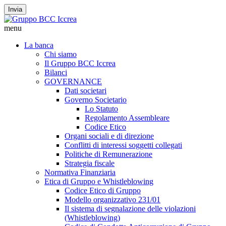
Invia
menu
La banca
Chi siamo
Il Gruppo BCC Iccrea
Bilanci
GOVERNANCE
Dati societari
Governo Societario
Lo Statuto
Regolamento Assembleare
Codice Etico
Organi sociali e di direzione
Conflitti di interessi soggetti collegati
Politiche di Remunerazione
Strategia fiscale
Normativa Finanziaria
Etica di Gruppo e Whistleblowing
Codice Etico di Gruppo
Modello organizzativo 231/01
Il sistema di segnalazione delle violazioni
(Whistleblowing)