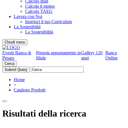
Calcolo Iban
Calcola il mutuo
Calcolo TAEG
Lavora con Noi
Inserisci il tuo Curriculum
La Sostenibiltà
La Sostenibilità
Chiudi menu
Eventi Banca di
Prenota appuntamento in
Gallery 120
Banca
Pesaro
filiale
anni
Online
Cerca
Home
>
Catalogo Prodotti
Risultati della ricerca