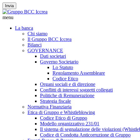
Invia
menu
La banca
Chi siamo
Il Gruppo BCC Iccrea
Bilanci
GOVERNANCE
Dati societari
Governo Societario
Lo Statuto
Regolamento Assembleare
Codice Etico
Organi sociali e di direzione
Conflitti di interessi soggetti collegati
Politiche di Remunerazione
Strategia fiscale
Normativa Finanziaria
Etica di Gruppo e Whistleblowing
Codice Etico di Gruppo
Modello organizzativo 231/01
Il sistema di segnalazione delle violazioni (Whistl
Codice di Condotta Anticorruzione di Gruppo