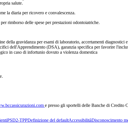
opria salute.
ome la diaria per ricovero e convalescenza.
 per rimborso delle spese per prestazioni odontoiatriche.
ne della gravidanza per esami di laboratorio, accertamenti diagnostici e v
cifici dell'Apprendimento (DSA), garanzia specifica per favorire l'inclu
ogico in caso di infortunio dovuto a violenza domestica
e.
w.bccassicurazioni.com
e presso gli sportelli delle Banche di Credit
enti
PSD2-TPP
Definizione del default
Accessibilità
Disconoscimento m