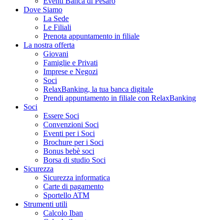
Eventi Banca di Pesaro
Dove Siamo
La Sede
Le Filiali
Prenota appuntamento in filiale
La nostra offerta
Giovani
Famiglie e Privati
Imprese e Negozi
Soci
RelaxBanking, la tua banca digitale
Prendi appuntamento in filiale con RelaxBanking
Soci
Essere Soci
Convenzioni Soci
Eventi per i Soci
Brochure per i Soci
Bonus bebè soci
Borsa di studio Soci
Sicurezza
Sicurezza informatica
Carte di pagamento
Sportello ATM
Strumenti utili
Calcolo Iban