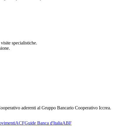
isite specialistiche.
sione.
o Cooperativo aderenti al Gruppo Bancario Cooperativo Iccrea.
ovimenti
ACF
Guide Banca d'Italia
ABF